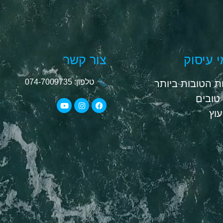
 עיסוק
צור קשר
טלפון: 074-7009735
 הטובות ביותר
טובים
יעוץ