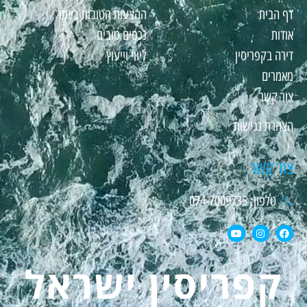
דף הבית
ההצעות הטובות ביותר
אודות
נכסים טובים
דירה בקפריסין
ליווי וייעוץ
מאמרים
צור קשר
הצהרת נגישות
צור קשר
טלפון: 074-7009735