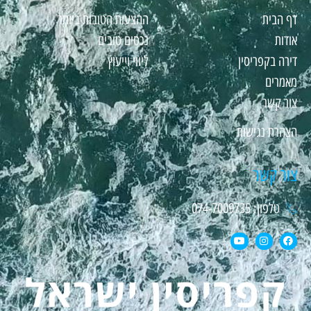
דף הבית
ההצעות הטובות ביותר
אודות
נכסים טובים
דירה בקפריסין
ליווי וייעוץ
מאמרים
צור קשר
הצהרת נגישות
צור קשר
טלפון: 074-7009735