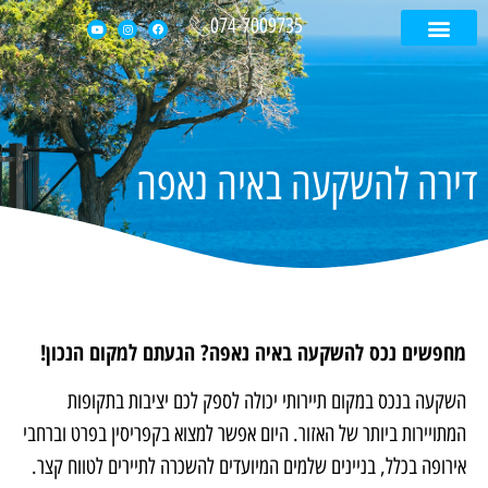
074-7009735
עמוד הבית
קטלוג נכסים
דירה בקפריסין
בית בקפריסין
דירה להשקעה באיה נאפה
מחפשים נכס להשקעה באיה נאפה? הגעתם למקום הנכון!
השקעה בנכס במקום תיירותי יכולה לספק לכם יציבות בתקופות
המתויירות ביותר של האזור. היום אפשר למצוא בקפריסין בפרט וברחבי
אירופה בכלל, בניינים שלמים המיועדים להשכרה לתיירים לטווח קצר.