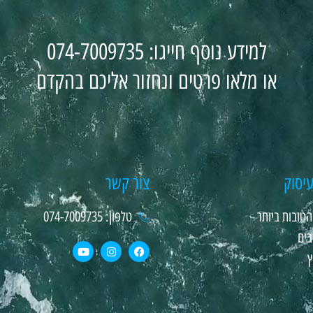
למידע נוסף חייגו: 074-7009735
או מלאו פרטים ונחזור אליכם בהקדם
יסוק
צור קשר
טובות ביותר
טלפון: 074-7009735
בים
ץ