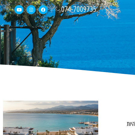
074-7009735
יות