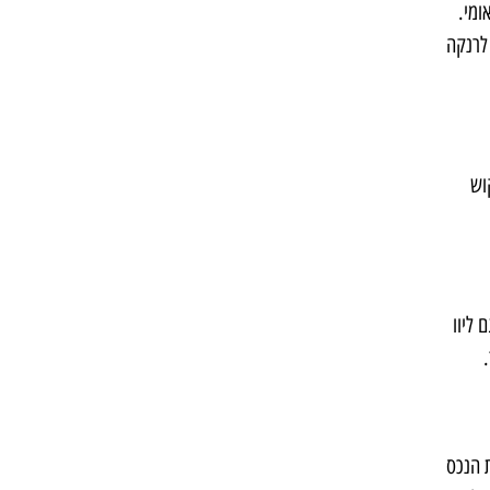
ומי.
לרנקה
וש
 ליוו
 הנכס