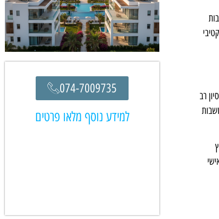
בות
קטיבי
074-7009735
יון רב
חשבות
למידע נוסף מלאו פרטים
ץ
ישי