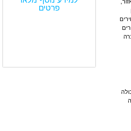
למידע נוסף מלאו
ור,
פרטים
רים
רים
רה
ולה
ה