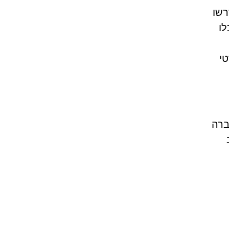
רשו
לו
י
ברה