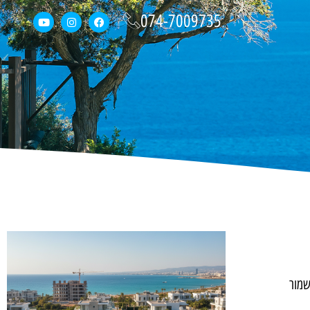
074-7009735
שמור