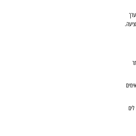
ערך
ציעה.
ר
אימים
 מרהיב לים