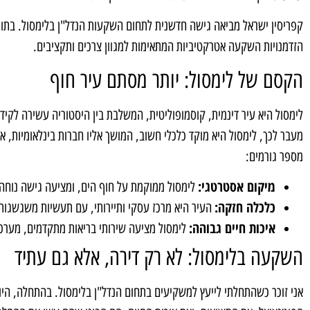
קפריסין ישראל מביאה גישה חדשנית לתחום השקעות הנדל"ן בלימסול. בתור 
הזדמנויות השקעה אטרקטיביות המתאימות למגוון צרכים ותקציבים.
הקסם של לימסול: יותר מסתם עיר חוף
לימסול היא עיר דינמית, קוסמופוליטית, המשלבת בין היסטוריה עשירה לקידמה
מעבר לכך, לימסול היא מוקד כלכלי חשוב, המושך אליו חברות בינלאומיות, א
מספר גורמים:
מיקום אסטרטגי:
לימסול ממוקמת על חוף הים, ומציעה גישה נוחה 
כלכלה חזקה:
העיר היא מרכז עסקי ותיירותי, עם תעשיות משגשגות כמ
איכות חיים גבוהה:
לימסול מציעה שירותי בריאות מתקדמים, מערכת ח
השקעה בלימסול: לא רק דירה, אלא גם עתיד
אני זוכר כשהתחלתי לייעץ למשקיעים בתחום הנדל"ן בלימסול. בהתחלה, הי