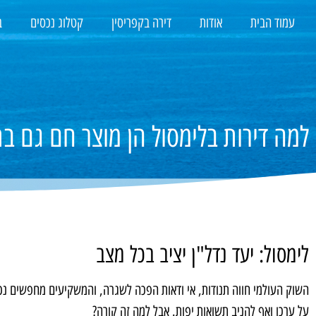
עמוד הבית
אודות
דירה בקפריסין
קטלוג נכסים
ב
למה דירות בלימסול הן מוצר חם גם ב
לימסול: יעד נדל"ן יציב בכל מצב
השוק העולמי חווה תנודות, אי ודאות הפכה לשגרה, והמשקיעים מחפשים נכס
על ערכו ואף להניב תשואות יפות. אבל למה זה קורה?