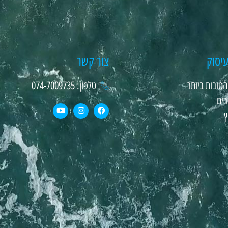
יסוק
צור קשר
טובות ביותר
טלפון: 074-7009735
בים
ץ