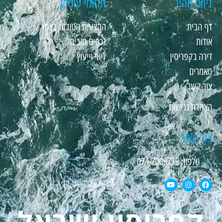
ניווט מהיר
תחומי עיסוק
דף הבית
ההצעות הטובות ביותר
אודות
נכסים טובים
דירה בקפריסין
ליווי וייעוץ
מאמרים
צור קשר
הצהרת נגישות
צור קשר
טלפון: 074-7009735