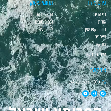
ניווט מהיר
תחומי עיסוק
דף הבית
ההצעות הטובות ביותר
אודות
נכסים טובים
דירה בקפריסין
ליווי וייעוץ
מאמרים
צור קשר
הצהרת נגישות
צור קשר
טלפון: 074-7009735