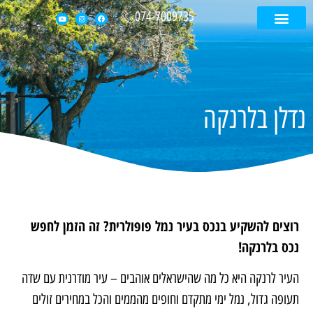
074-7009735
עמוד הבית
קטלוג נכסים
דירה בקפריסין
בית בקפריסין
נדלן בלרנקה
רוצים להשקיע בנכס בעיר נמל פופולרית? זה הזמן לחפש
נכס בלרנקה!
העיר לרנקה היא כל מה שהישראלים אוהבים – עיר מודרנית עם שדה
תעופה גדול, נמל ימי מתקדם וחופים מהממים והכל במחירים זולים