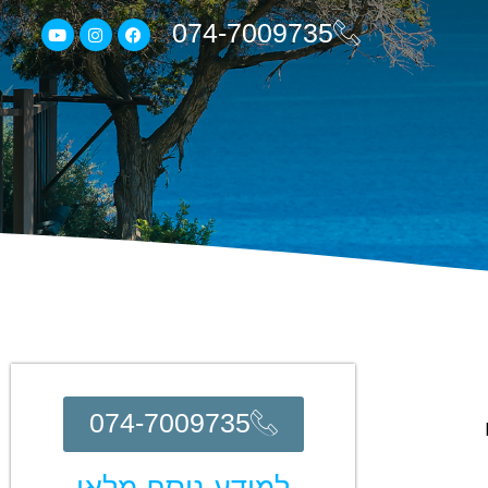
074-7009735
074-7009735