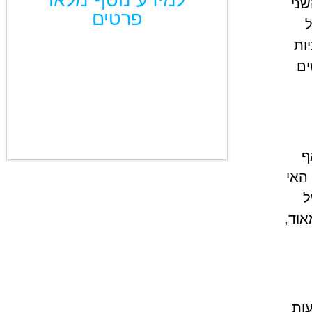
למידע נוסף מלאו
שני
פרטים
ל
ות
ים
ף
בנוסף לכך, האי
ל
אוד,
עות