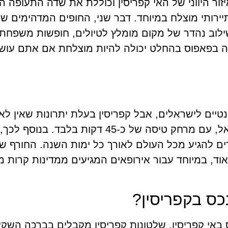
ור היווני של האי קפריסין וכוללת את שדה התעופה ה
יירותי מוצלח במיוחד. דבר שני, החופים המדהימים ש
שילוב נהדר של מקום מומלץ לטיולים, חופשות משפחתי
עה בפאפוס בהחלט יכולה להיות מוצלחת אם אתם עוש
נטיים לישראלים, אבל קפריסין בעלת יתרונות שאין לא
מדינה אחרת באזור. היא קודם כל קרובה מאוד לישראל, עם מרחק טיסה של כ-45 דקות בלבד. 
ים להגיע מכל העולם לאורך כל ימות השנה. החורף ש
אוד, במיוחד עבור אירופאים המגיעים ממדינות קרות מ
כס בקפריסין?
ס באי קפריסין. שלטונות קפריסין מקבלים בברכה השק