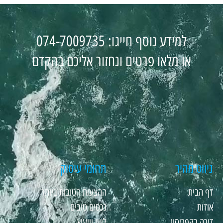
למידע נוסף חייגו: 074-7009735
או מלאו פרטים ונחזור אליכם בהקדם
ניווט מהיר
תחומי עיסוק
דף הבית
ההצעות הטובות ביותר
אודות
נכסים טובים
דירה בקפריסין
ליווי וייעוץ