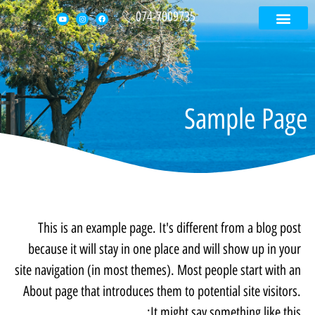
074-7009735
עמוד הבית
קטלוג נכסים
דירה בקפריסין
בית בקפריסין
Sample Page
This is an example page. It's different from a blog post
because it will stay in one place and will show up in your
site navigation (in most themes). Most people start with an
About page that introduces them to potential site visitors.
It might say something like this: